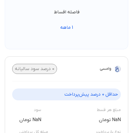
فاصله اقساط
1
ماهه
وامسی
0
درصد سود سالیانه
حداقل
0
درصد پیش‌پرداخت
مبلغ هر قسط
سود
NaN تومان
NaN تومان
نوع بازپرداخت
مبلغ کل پرداختی