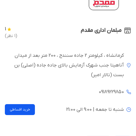
1
مبلمان اداری مقدم
(1 نظر)
کرمانشاه ، کیلومتر 2 جاده سنندج ، 200 متر بعد از میدان
آناهیتا جنب شهرک آزمایش بالای جاده جاده (اصلی) بن
بست (تالار امیر)
09189229850
شنبه تا جمعه | 9:00 الی 21:00
خرید اقساطی