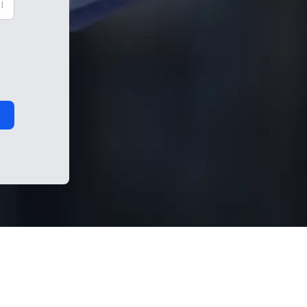
شمار
استا
ا
زمین
ا