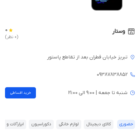
0
وستار
(0 نظر)
تبریز خیابان قطران بعد از تقاطع پاستور
09387838852
شنبه تا جمعه | 9:00 الی 21:00
خرید اقساطی
حضوری
کالای دیجیتال
لوازم خانگی
دکوراسیون
ابزارآلات و تج