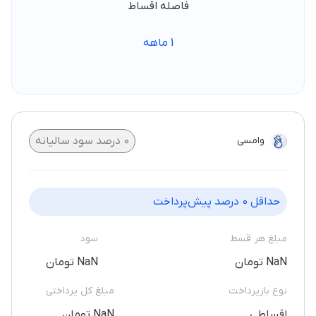
فاصله اقساط
1
ماهه
وامسی
0
درصد سود سالیانه
حداقل
0
درصد پیش‌پرداخت
مبلغ هر قسط
سود
NaN تومان
NaN تومان
نوع بازپرداخت
مبلغ کل پرداختی
اقساطی
NaN تومان