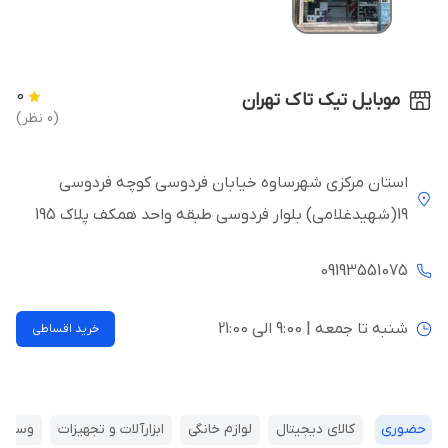
0
موبایل تیک تاک تهران
(0 نظر)
استان مرکزی شهرساوه خیابان فردوسی کوچه فردوسی
19(شهیدغلامی) بلوار فردوسی طبقه واحد همکف پلاک 195
09193551075
شنبه تا جمعه | 9:00 الی 21:00
خرید اقساطی
حضوری
کالای دیجیتال
لوازم خانگی
ابزارآلات و تجهیزات
وسایل 