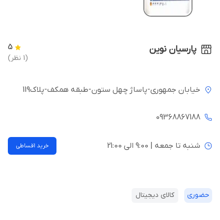
5
پارسیان نوین
(1 نظر)
خیابان جمهوری-پاساژ چهل ستون-طبقه همکف-پلاک119
09368867188
شنبه تا جمعه | 9:00 الی 21:00
خرید اقساطی
حضوری
کالای دیجیتال