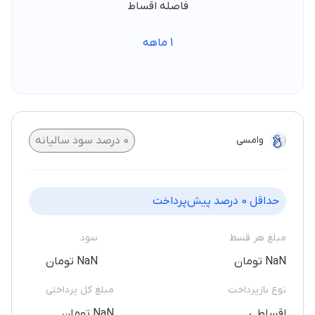
فاصله اقساط
1
ماهه
وامسی
0
درصد سود سالیانه
حداقل
0
درصد پیش‌پرداخت
مبلغ هر قسط
سود
NaN تومان
NaN تومان
نوع بازپرداخت
مبلغ کل پرداختی
اقساطی
NaN تومان