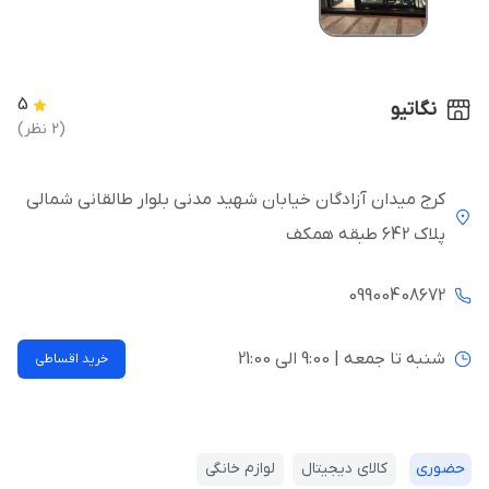
5
نگاتیو
(2 نظر)
کرج میدان آزادگان خیابان شهید مدنی بلوار طالقانی شمالی
پلاک 642 طبقه همکف
09900408672
شنبه تا جمعه | 9:00 الی 21:00
خرید اقساطی
حضوری
کالای دیجیتال
لوازم خانگی