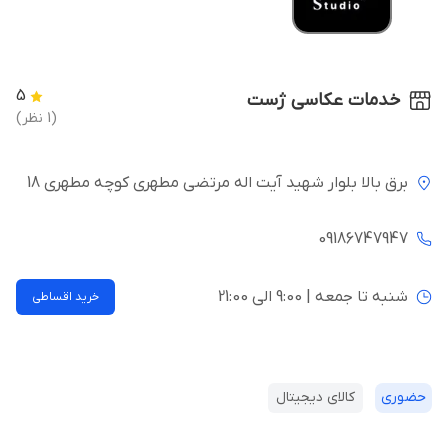
5
خدمات عکاسی ژست
(1 نظر)
برق بالا بلوار شهید آیت اله مرتضی مطهری کوچه مطهری 18
09186747947
شنبه تا جمعه | 9:00 الی 21:00
خرید اقساطی
حضوری
کالای دیجیتال