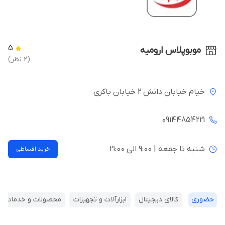
5
موبوپلاس ارومیه
(2 نظر)
خیام خیابان دانش 2 خیابان باکری
09144854221
شنبه تا جمعه | 9:00 الی 21:00
خرید اقساطی
حضوری
کالای دیجیتال
ابزارآلات و تجهیزات
محصولات و خدمات نرم