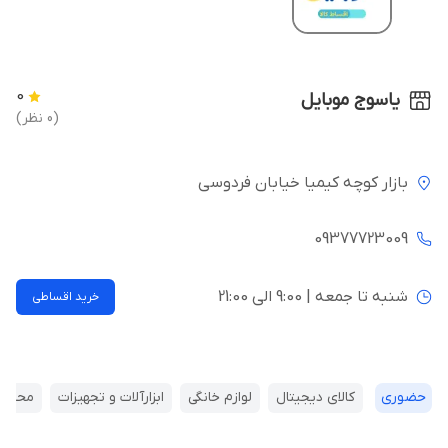
0
یاسوج موبایل
(0 نظر)
بازار کوچه کیمیا خیابان فردوسی
09377723009
شنبه تا جمعه | 9:00 الی 21:00
خرید اقساطی
حضوری
کالای دیجیتال
لوازم خانگی
ابزارآلات و تجهیزات
محصولا