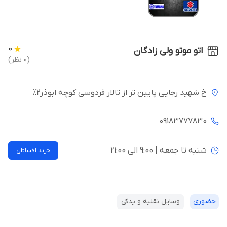
0
اتو موتو ولی زادگان
(0 نظر)
خ شهید رجایی پایین تر از تالار فردوسی کوچه ابوذر2%
09183777830
شنبه تا جمعه | 9:00 الی 21:00
خرید اقساطی
حضوری
وسایل نقلیه و یدکی