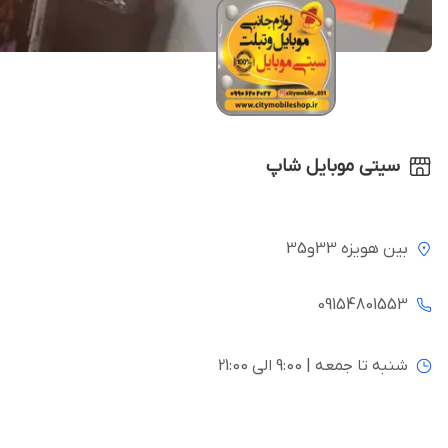
سیتی موبایل شاپ
بین هویزه 33و35
09154801553
شنبه تا جمعه | 9:00 الی 21:00