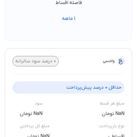
فاصله اقساط
1
ماهه
وامسی
0
درصد سود سالیانه
حداقل
0
درصد پیش‌پرداخت
مبلغ هر قسط
سود
NaN تومان
NaN تومان
نوع بازپرداخت
مبلغ کل پرداختی
اقساطی
NaN تومان