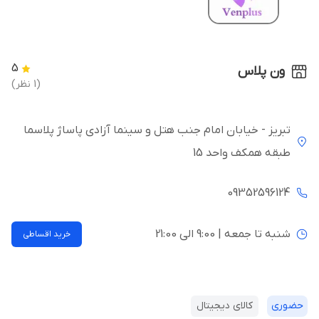
5
ون پلاس
(1 نظر)
تبریز - خیابان امام جنب هتل و سینما آزادی پاساژ پلاسما
طبقه همکف واحد 15
09352596124
شنبه تا جمعه | 9:00 الی 21:00
خرید اقساطی
حضوری
کالای دیجیتال