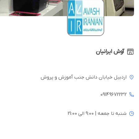
آوش ایرانیان
اردبیل خیابان دانش جنب آموزش و پروش
09149672232
شنبه تا جمعه | 9:00 الی 21:00