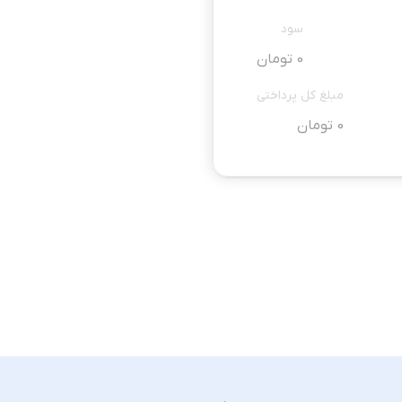
سود
0 تومان
مبلغ کل پرداختی
0 تومان