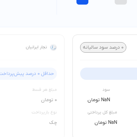
0
درصد سود سالیانه
تجار ایرانیان
حداقل
0
درصد پیش‌پرداخت
سود
مبلغ هر قسط
NaN تومان
0 تومان
مبلغ کل پرداختی
نوع بازپرداخت
NaN تومان
چک