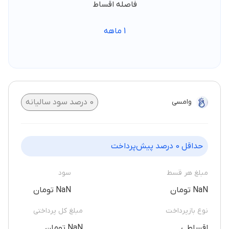
فاصله اقساط
1
ماهه
وامسی
0
درصد سود سالیانه
حداقل
0
درصد پیش‌پرداخت
مبلغ هر قسط
سود
NaN تومان
NaN تومان
نوع بازپرداخت
مبلغ کل پرداختی
اقساطی
NaN تومان