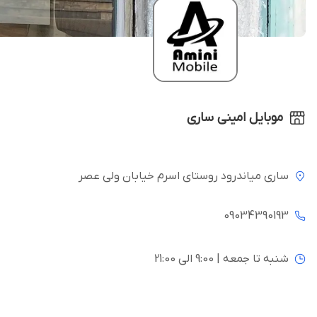
موبایل امینی ساری
ساری میاندرود روستای اسرم خیابان ولی عصر
09034390193
شنبه تا جمعه | 9:00 الی 21:00